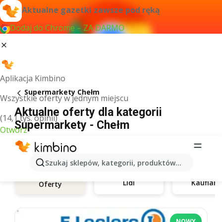
Aktualne gazetki zawsze pod ręką
Dodaj do Chrome – ZA DARMO
Aplikacja Kimbino
Supermarkety Chełm
Wszystkie oferty w jednym miejscu
Aktualne oferty dla kategorii
(14,1 tys. opinii)
Supermarkety - Chełm
Otwórz
Szukaj sklepów, kategorii, produktów...
Lidl
Kauflan
Oferty
NOWY