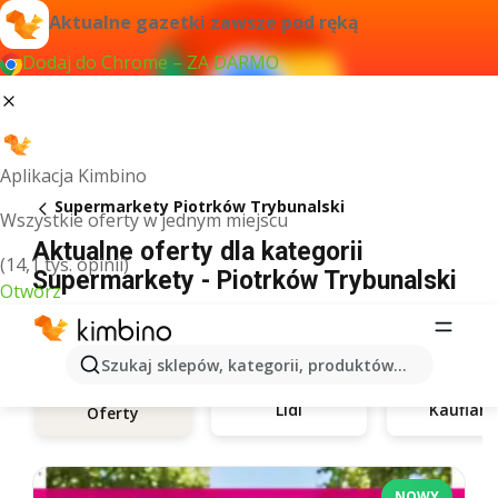
Aktualne gazetki zawsze pod ręką
Dodaj do Chrome – ZA DARMO
Aplikacja Kimbino
Supermarkety Piotrków Trybunalski
Wszystkie oferty w jednym miejscu
Aktualne oferty dla kategorii
(14,1 tys. opinii)
Supermarkety - Piotrków Trybunalski
Otwórz
Szukaj sklepów, kategorii, produktów...
Lidl
Kauflan
Oferty
NOWY