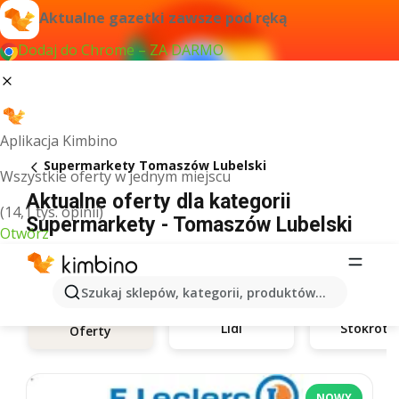
Aktualne gazetki zawsze pod ręką
Dodaj do Chrome – ZA DARMO
Aplikacja Kimbino
Supermarkety Tomaszów Lubelski
Wszystkie oferty w jednym miejscu
Aktualne oferty dla kategorii
(14,1 tys. opinii)
Supermarkety - Tomaszów Lubelski
Otwórz
Szukaj sklepów, kategorii, produktów...
Lidl
Stokrotk
Oferty
NOWY