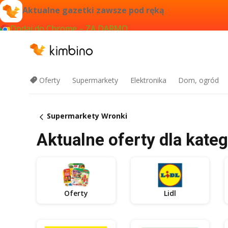
Aktualne gazetki zawsze pod ręką
Dodaj do Chrome – ZA DARMO
Oferty
Supermarkety
Elektronika
Dom, ogród
Supermarkety Wronki
Aktualne oferty dla kate
Oferty
Lidl