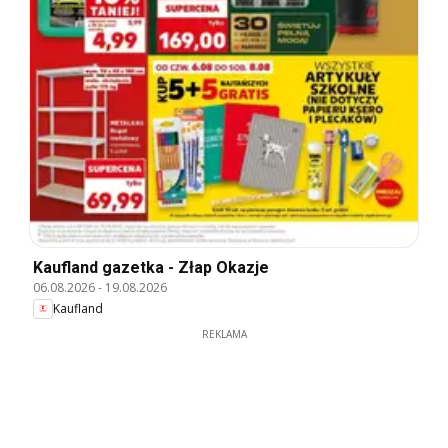
Kaufland gazetka - Złap Okazje
06.08.2026
-
19.08.2026
Kaufland
REKLAMA