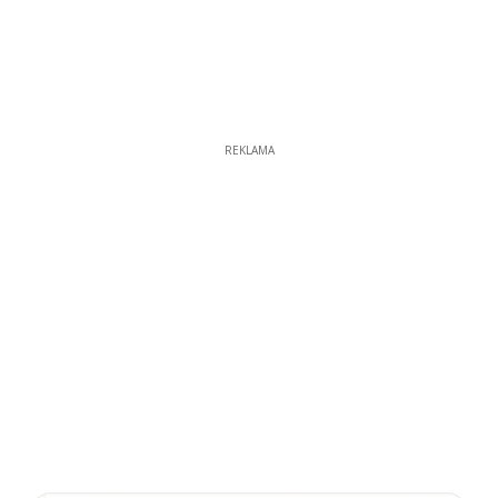
REKLAMA