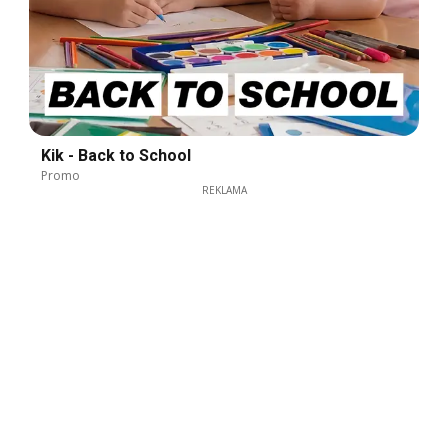
Kik - Back to School
Promo
REKLAMA