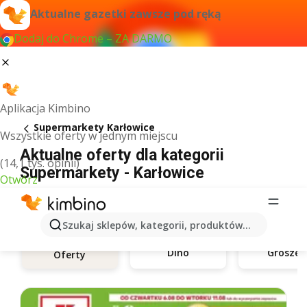
Aktualne gazetki zawsze pod ręką
Dodaj do Chrome – ZA DARMO
Aplikacja Kimbino
Supermarkety Karłowice
Wszystkie oferty w jednym miejscu
Aktualne oferty dla kategorii
(14,1 tys. opinii)
Supermarkety - Karłowice
Otwórz
Szukaj sklepów, kategorii, produktów...
Dino
Groszek
Oferty