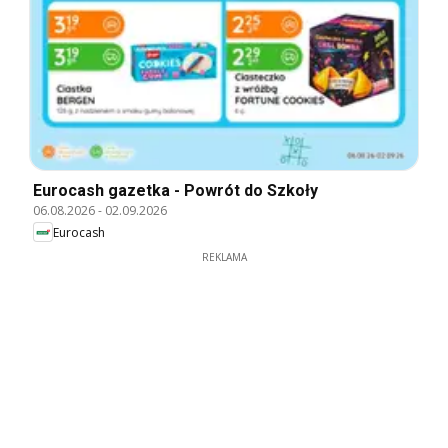
Eurocash gazetka - Powrót do Szkoły
06.08.2026
-
02.09.2026
Eurocash
REKLAMA