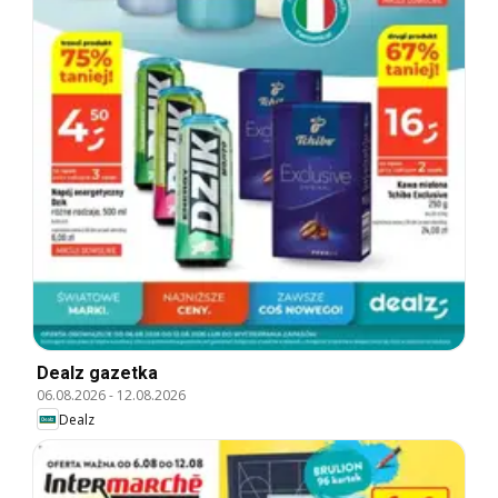
Dealz gazetka
06.08.2026
-
12.08.2026
Dealz