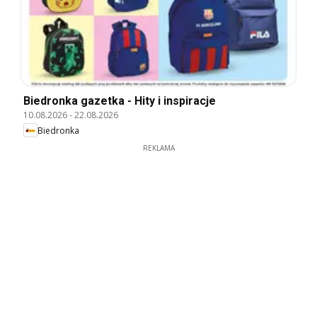
Biedronka gazetka - Hity i inspiracje
10.08.2026
-
22.08.2026
Biedronka
REKLAMA