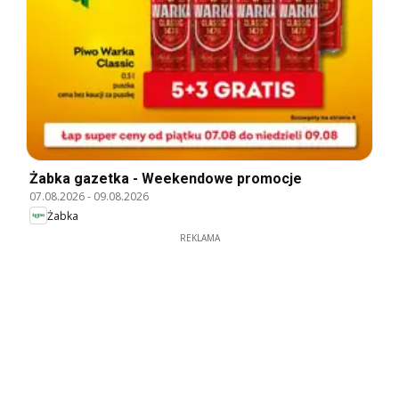
Żabka gazetka - Weekendowe promocje
07.08.2026
-
09.08.2026
Żabka
REKLAMA