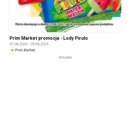
Prim Market promocja - Lody Pirulo
07.08.2026
-
09.08.2026
Prim Market
REKLAMA