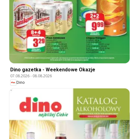
Dino gazetka - Weekendowe Okazje
07.08.2026
-
08.08.2026
Dino