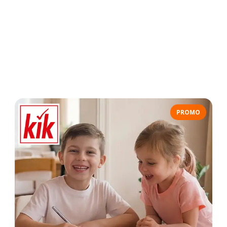
PROMO