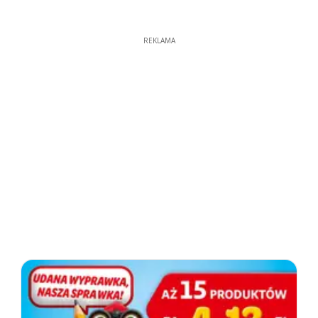
REKLAMA