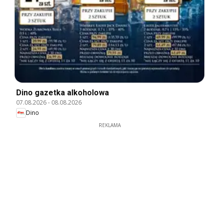
Dino gazetka alkoholowa
07.08.2026
-
08.08.2026
Dino
REKLAMA