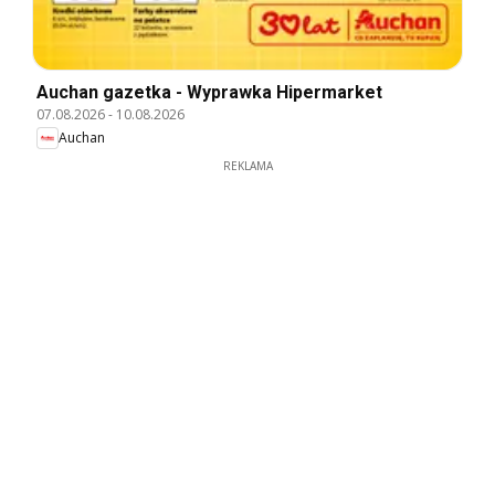
Auchan gazetka - Wyprawka Hipermarket
07.08.2026
-
10.08.2026
Auchan
REKLAMA