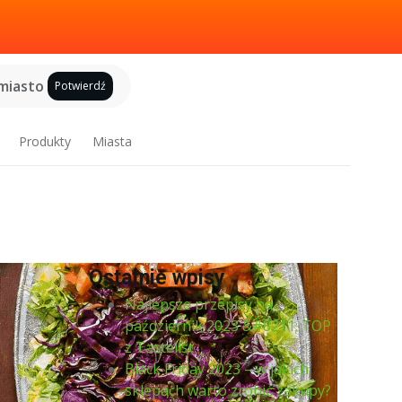
miasto
Potwierdź
Produkty
Miasta
Ostatnie wpisy
Najlepsze przepisy na
październik 2023 &#8211; TOP
z Tastelist
Black Friday 2023 – w jakich
sklepach warto zrobić zakupy?