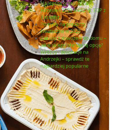
Najlepsze przepisy na
Wrzesień 2023 &#8211; TOP z
Tastelist
Pomysły na prezenty
świąteczne w 2022
Zakupy z dowozem do domu –
jakie sklepy oferują tę opcję?
Wróżby i dekoracje na
Andrzejki – sprawdź te
najbardziej popularne