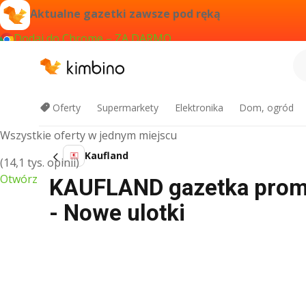
Aktualne gazetki zawsze pod ręką
Dodaj do Chrome – ZA DARMO
Aplikacja Kimbino
Oferty
Supermarkety
Elektronika
Dom, ogród
Wszystkie oferty w jednym miejscu
Kaufland
(14,1 tys. opinii)
Otwórz
KAUFLAND gazetka promoc
- Nowe ulotki