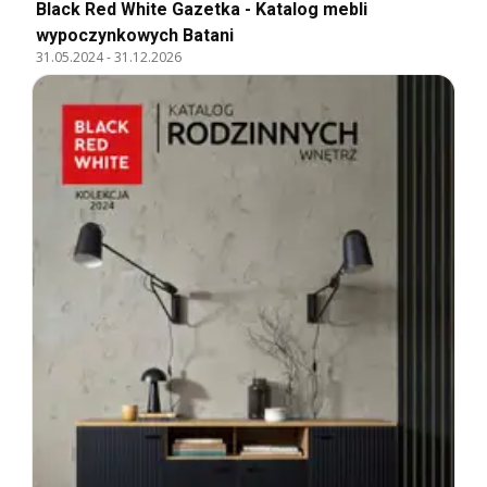
Black Red White Gazetka - Katalog mebli
wypoczynkowych Batani
31.05.2024
-
31.12.2026