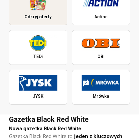
Odkryj oferty
Action
TEDi
OBI
JYSK
Mrówka
Gazetka Black Red White
Nowa gazetka Black Red White
Gazetka Black Red White t
o
jeden z kluczowych