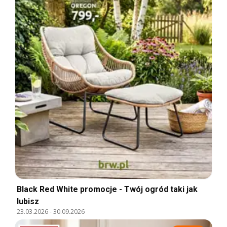
Black Red White promocje - Twój ogród taki jak
lubisz
23.03.2026
-
30.09.2026