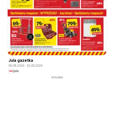
Jula gazetka
06.08.2026
-
02.09.2026
Jula
REKLAMA