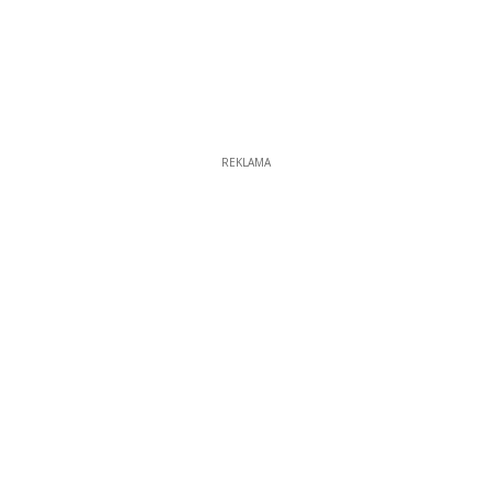
REKLAMA