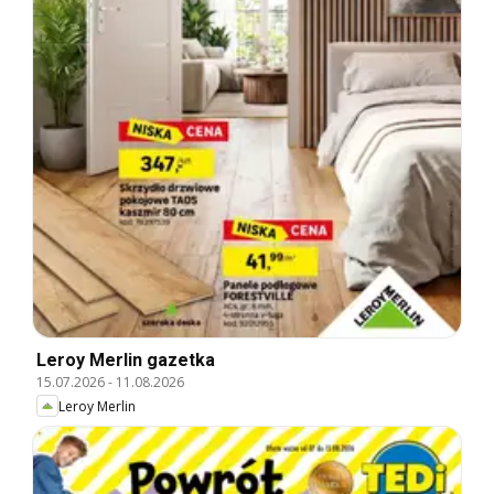
Leroy Merlin gazetka
15.07.2026
-
11.08.2026
Leroy Merlin