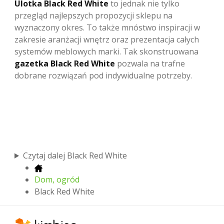
Ulotka Black Red White
to jednak nie tylko
przegląd najlepszych propozycji sklepu na
wyznaczony okres. To także mnóstwo inspiracji w
zakresie aranżacji wnętrz oraz prezentacja całych
systemów meblowych marki. Tak skonstruowana
gazetka Black Red White
pozwala na trafne
dobrane rozwiązań pod indywidualne potrzeby.
Czytaj dalej Black Red White
Dom, ogród
Black Red White