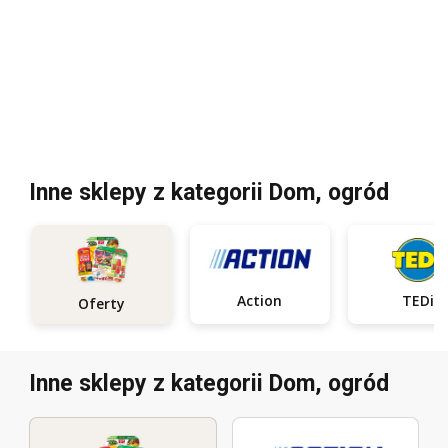
Inne sklepy z kategorii Dom, ogród
Action
TEDi
Oferty
Inne sklepy z kategorii Dom, ogród