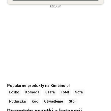
REKLAMA
Popularne produkty na Kimbino.pl
Łóżko
Komoda
Szafa
Fotel
Sofa
Poduszka
Koc
Oświetlenie
Stół