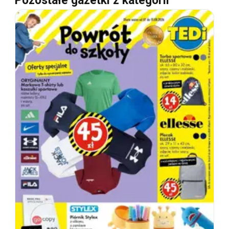
Pozostałe gazetki z kategorii