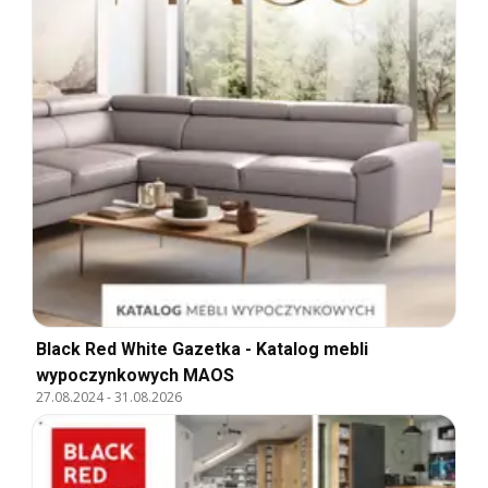
Black Red White Gazetka - Katalog mebli
wypoczynkowych MAOS
27.08.2024
-
31.08.2026