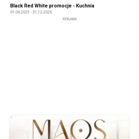
Black Red White promocje - Kuchnia
01.06.2025
-
31.12.2026
REKLAMA