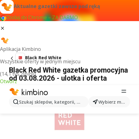
Aktualne gazetki zawsze pod ręką
Dodaj do Chrome – ZA DARMO
Aplikacja Kimbino
Black Red White
Wszystkie oferty w jednym miejscu
Black Red White gazetka promocyjna
(14,1 tys. opinii)
od 03.08.2026 - ulotka i oferta
Otwórz
REKLAMA
Szukaj sklepów, kategorii, produktów...
Wybierz miasto