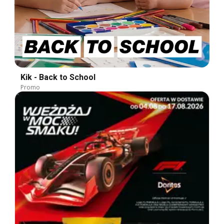
Kik - Back to School
Promo