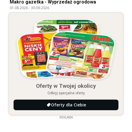
Makro gazetka - Wyprzedaż ogrodowa
01.08.2026
-
30.09.2026
Oferty w Twojej okolicy
Odkryj specjalne oferty
Oferty dla Ciebie
REKLAMA