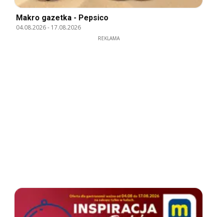
Makro gazetka - Pepsico
04.08.2026
-
17.08.2026
REKLAMA