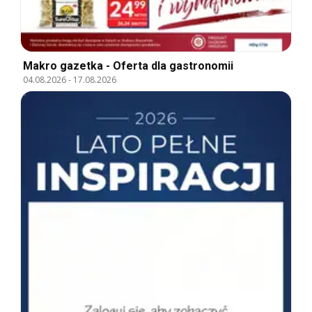
Makro gazetka - Oferta dla gastronomii
04.08.2026
-
17.08.2026