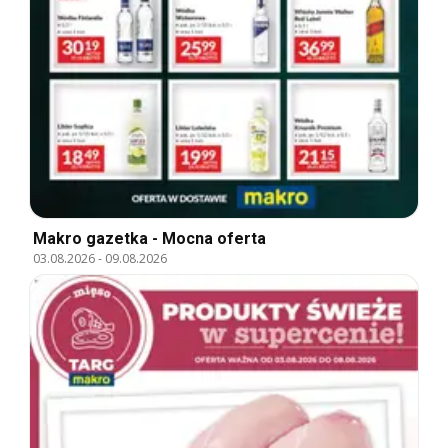
Makro gazetka - Mocna oferta
03.08.2026
-
09.08.2026