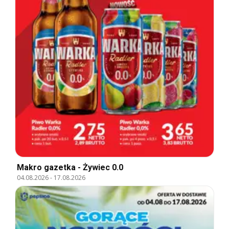
Makro gazetka - Żywiec 0.0
04.08.2026
-
17.08.2026