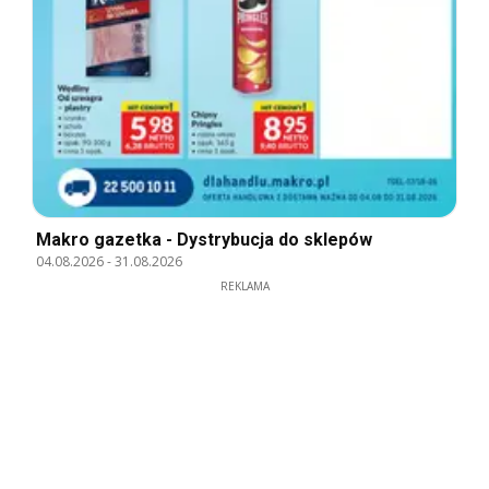
Makro gazetka - Dystrybucja do sklepów
04.08.2026
-
31.08.2026
REKLAMA