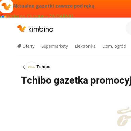
Aktualne gazetki zawsze pod ręką
Dodaj do Chrome – ZA DARMO
Oferty
Supermarkety
Elektronika
Dom, ogród
Tchibo
Tchibo gazetka promocyjn