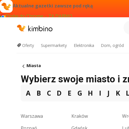
Aktualne gazetki zawsze pod ręką
Dodaj do Chrome – ZA DARMO
Oferty
Supermarkety
Elektronika
Dom, ogród
Miasta
Wybierz swoje miasto i z
A
B
C
D
E
G
H
I
J
K
Warszawa
Kraków
Wr
Poznań
Gdańsk
Lub