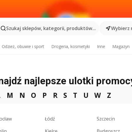
Szukaj sklepów, kategorii, produktów...
Wybierz 
Odzież, obuwie i sport
Drogeria, kosmetyki
Inne
Magazyn
najdź najlepsze ulotki promoc
L
M
N
O
P
R
S
T
U
W
Z
ocław
Łódź
Szczecin
lin
Kielce
Bydgoszcz