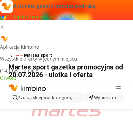
Aktualne gazetki zawsze pod ręką
Dodaj do Chrome – ZA DARMO
Aplikacja Kimbino
Martes sport
Wszystkie oferty w jednym miejscu
Martes sport gazetka promocyjna od
(14,1 tys. opinii)
20.07.2026 - ulotka i oferta
Otwórz
REKLAMA
Szukaj sklepów, kategorii, produktów...
Wybierz miasto