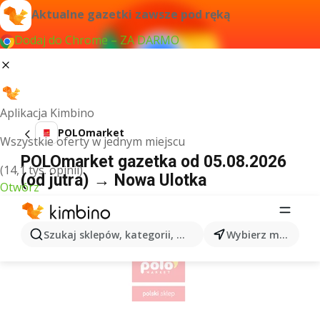
Aktualne gazetki zawsze pod ręką
Dodaj do Chrome – ZA DARMO
Aplikacja Kimbino
POLOmarket
Wszystkie oferty w jednym miejscu
POLOmarket gazetka od 05.08.2026
(14,1 tys. opinii)
(od jutra) → Nowa Ulotka
Otwórz
REKLAMA
Szukaj sklepów, kategorii, produktów...
Wybierz miasto