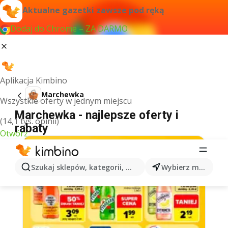
Aktualne gazetki zawsze pod ręką
Dodaj do Chrome – ZA DARMO
Aplikacja Kimbino
Marchewka
Wszystkie oferty w jednym miejscu
Marchewka - najlepsze oferty i
(14,1 tys. opinii)
rabaty
Otwórz
Szukaj sklepów, kategorii, produktów...
Wybierz miasto