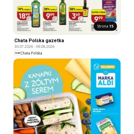
Strona
15
Chata Polska gazetka
30.07.2026
-
09.08.2026
Chata Polska