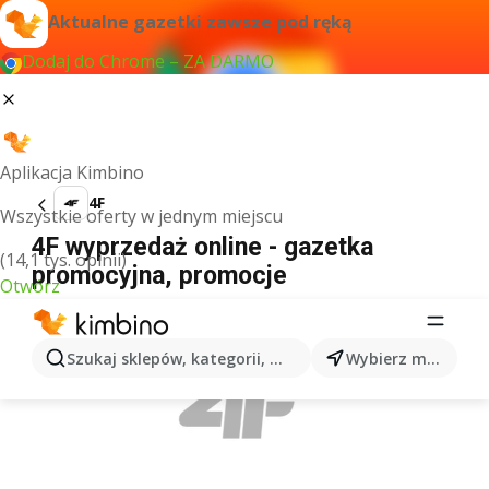
Aktualne gazetki zawsze pod ręką
Dodaj do Chrome – ZA DARMO
Aplikacja Kimbino
4F
Wszystkie oferty w jednym miejscu
4F wyprzedaż online - gazetka
(14,1 tys. opinii)
promocyjna, promocje
Otwórz
REKLAMA
Szukaj sklepów, kategorii, produktów...
Wybierz miasto