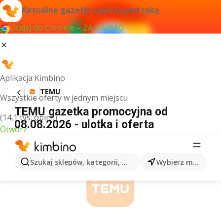
Aktualne gazetki zawsze pod ręką
Dodaj do Chrome – ZA DARMO
Aplikacja Kimbino
TEMU
Wszystkie oferty w jednym miejscu
TEMU gazetka promocyjna od
(14,1 tys. opinii)
08.08.2026 - ulotka i oferta
Otwórz
REKLAMA
Szukaj sklepów, kategorii, produktów...
Wybierz miasto