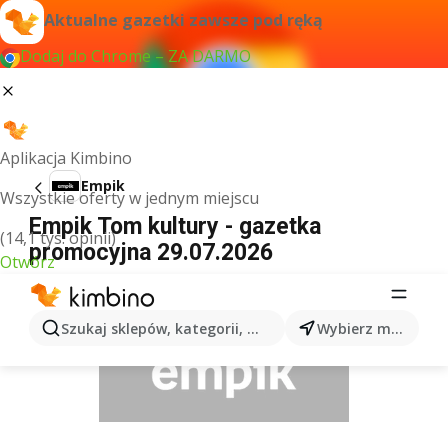
Aktualne gazetki zawsze pod ręką
Dodaj do Chrome – ZA DARMO
Aplikacja Kimbino
Empik
Wszystkie oferty w jednym miejscu
Empik Tom kultury - gazetka
(14,1 tys. opinii)
promocyjna 29.07.2026
Otwórz
REKLAMA
Szukaj sklepów, kategorii, produktów...
Wybierz miasto