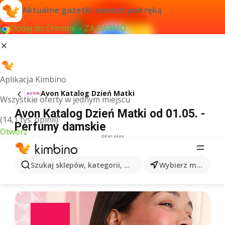
Aktualne gazetki zawsze pod ręką
Dodaj do Chrome – ZA DARMO
Aplikacja Kimbino
Avon Katalog Dzień Matki
Wszystkie oferty w jednym miejscu
Avon Katalog Dzień Matki od 01.05. -
(14,1 tys. opinii)
Perfumy damskie
Otwórz
REKLAMA
Szukaj sklepów, kategorii, produktów...
Wybierz miasto