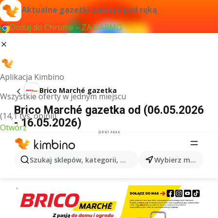
Aktualne gazetki zawsze pod ręką
Dodaj do Chrome – ZA DARMO
Aplikacja Kimbino
Brico Marché gazetka
Wszystkie oferty w jednym miejscu
Brico Marché gazetka od (06.05.2026
(14,1 tys. opinii)
- 16.05.2026)
Otwórz
REKLAMA
Szukaj sklepów, kategorii, produktów...
Wybierz miasto