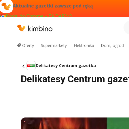
Aktualne gazetki zawsze pod ręką
Dodaj do Chrome – ZA DARMO
Oferty
Supermarkety
Elektronika
Dom, ogród
Delikatesy Centrum gazetka
Delikatesy Centrum gaze