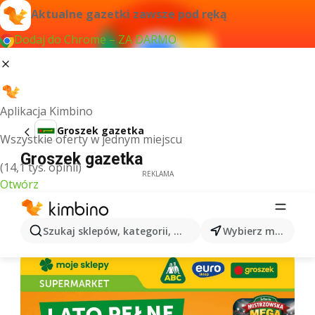
Aktualne gazetki zawsze pod ręką
Dodaj do Chrome – ZA DARMO
Aplikacja Kimbino
Groszek gazetka
Wszystkie oferty w jednym miejscu
Groszek gazetka
(14,1 tys. opinii)
REKLAMA
Otwórz
Szukaj sklepów, kategorii, produktów...
Wybierz miasto