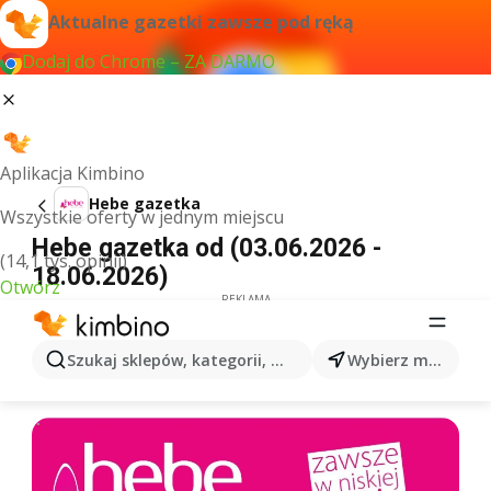
Aktualne gazetki zawsze pod ręką
Dodaj do Chrome – ZA DARMO
Aplikacja Kimbino
Hebe gazetka
Wszystkie oferty w jednym miejscu
Hebe gazetka od (03.06.2026 -
(14,1 tys. opinii)
18.06.2026)
Otwórz
REKLAMA
Szukaj sklepów, kategorii, produktów...
Wybierz miasto