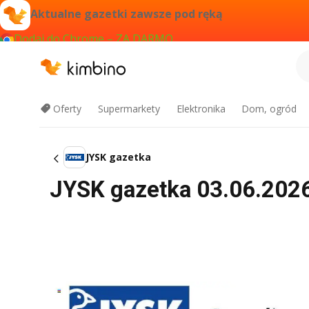
Aktualne gazetki zawsze pod ręką
Dodaj do Chrome – ZA DARMO
Oferty
Supermarkety
Elektronika
Dom, ogród
JYSK gazetka
JYSK gazetka 03.06.2026