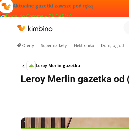
Aktualne gazetki zawsze pod ręką
Dodaj do Chrome – ZA DARMO
Oferty
Supermarkety
Elektronika
Dom, ogród
Leroy Merlin gazetka
Leroy Merlin gazetka od 