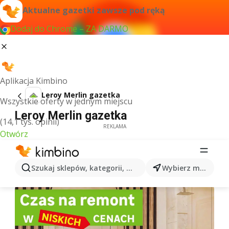
Aktualne gazetki zawsze pod ręką
Dodaj do Chrome – ZA DARMO
Aplikacja Kimbino
Leroy Merlin gazetka
Wszystkie oferty w jednym miejscu
Leroy Merlin gazetka
(14,1 tys. opinii)
REKLAMA
Otwórz
Szukaj sklepów, kategorii, produktów...
Wybierz miasto