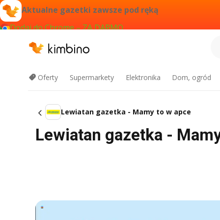
Aktualne gazetki zawsze pod ręką
Dodaj do Chrome – ZA DARMO
Oferty
Supermarkety
Elektronika
Dom, ogród
Lewiatan gazetka - Mamy to w apce
Lewiatan gazetka - Mamy