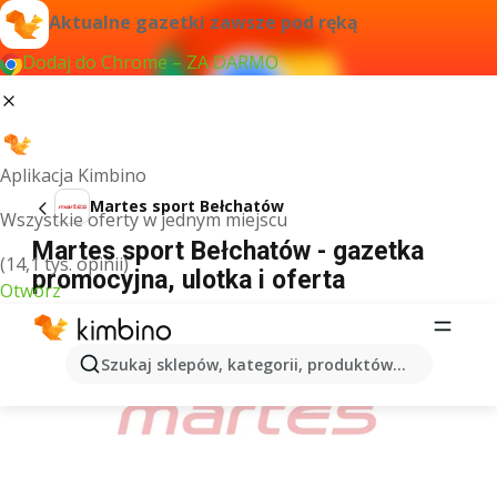
Aktualne gazetki zawsze pod ręką
Dodaj do Chrome – ZA DARMO
Aplikacja Kimbino
Martes sport Bełchatów
Wszystkie oferty w jednym miejscu
Martes sport Bełchatów - gazetka
(14,1 tys. opinii)
promocyjna, ulotka i oferta
Otwórz
REKLAMA
Szukaj sklepów, kategorii, produktów...