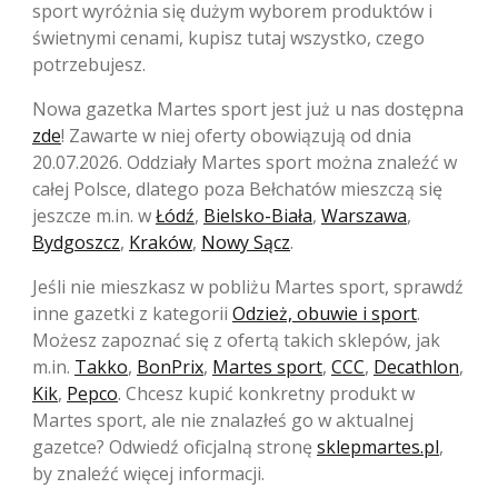
sport wyróżnia się dużym wyborem produktów i
świetnymi cenami, kupisz tutaj wszystko, czego
potrzebujesz.
Nowa gazetka Martes sport jest już u nas dostępna
zde
! Zawarte w niej oferty obowiązują od dnia
20.07.2026. Oddziały Martes sport można znaleźć w
całej Polsce, dlatego poza Bełchatów mieszczą się
jeszcze m.in. w
Łódź
,
Bielsko-Biała
,
Warszawa
,
Bydgoszcz
,
Kraków
,
Nowy Sącz
.
Jeśli nie mieszkasz w pobliżu Martes sport, sprawdź
inne gazetki z kategorii
Odzież, obuwie i sport
.
Możesz zapoznać się z ofertą takich sklepów, jak
m.in.
Takko
,
BonPrix
,
Martes sport
,
CCC
,
Decathlon
,
Kik
,
Pepco
. Chcesz kupić konkretny produkt w
Martes sport, ale nie znalazłeś go w aktualnej
gazetce? Odwiedź oficjalną stronę
sklepmartes.pl
,
by znaleźć więcej informacji.