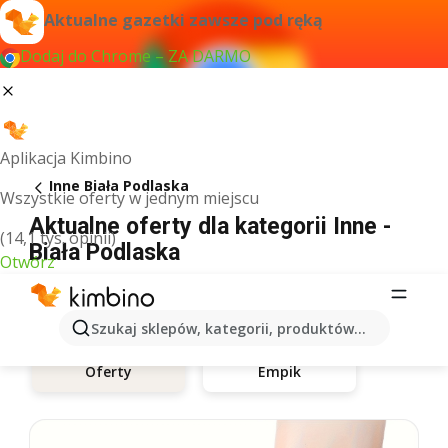
Aktualne gazetki zawsze pod ręką
Dodaj do Chrome – ZA DARMO
Aplikacja Kimbino
Inne Biała Podlaska
Wszystkie oferty w jednym miejscu
Aktualne oferty dla kategorii Inne -
(14,1 tys. opinii)
Biała Podlaska
Otwórz
Szukaj sklepów, kategorii, produktów...
Empik
Oferty