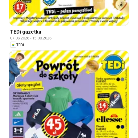
TEDi gazetka
07.08.2026
-
15.08.2026
TEDi