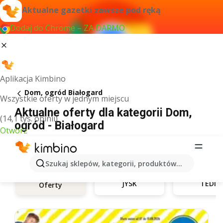
Aktualne gazetki zawsze pod ręką
Dodaj do Chrome – ZA DARMO
Aplikacja Kimbino
Dom, ogród Białogard
Wszystkie oferty w jednym miejscu
Aktualne oferty dla kategorii Dom,
(14,1 tys. opinii)
ogród - Białogard
Otwórz
Szukaj sklepów, kategorii, produktów...
JYSK
TEDi
Oferty