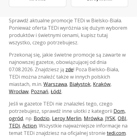
Sprawdź aktualne promocje TEDi w Bielsko-Biała.
Ponieważ oferta TEDi wyróżnia się dużym wyborem
produktów i świetnymi cenami, kupisz tutaj
wszystko, czego potrzebujesz.
Przekonaj się, jakie świetne promocje są zawarte w
najnowszej gazetce, obowiązującej od dnia
07.08.2026. Znajdziesz ją
zde
! Poza Bielsko-Biała,
TEDi można znaleźć także w innych polskich
miastach, m.in.
Warszawa
,
Białystok
,
Kraków
,
Wrocław
,
Poznań
,
Łódź
.
Jeśli w gazetce TEDi nie znalazłeś tego, czego
potrzebujesz, sprawdź inne ulotki z kategorii
Dom,
ogród
, np.
Bodzio
,
Leroy Merlin
,
Mrówka
,
JYSK
,
OBI
,
TEDi
,
Action
. Wszystkie najważniejsze informacje na
temat TEDi znajdziesz na oficjalnej stronie
tedi.com
.