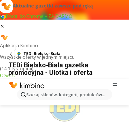
Aktualne gazetki zawsze pod ręką
Dodaj do Chrome – ZA DARMO
Aplikacja Kimbino
TEDi Bielsko-Biała
Wszystkie oferty w jednym miejscu
TEDi Bielsko-Biała gazetka
(14,1 tys. opinii)
promocyjna - Ulotka i oferta
Otwórz
REKLAMA
Szukaj sklepów, kategorii, produktów...