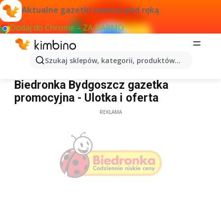
Aktualne gazetki zawsze pod ręką
Dodaj do Chrome – ZA DARMO
Szukaj sklepów, kategorii, produktów...
Biedronka Bydgoszcz
Biedronka Bydgoszcz gazetka
promocyjna - Ulotka i oferta
REKLAMA