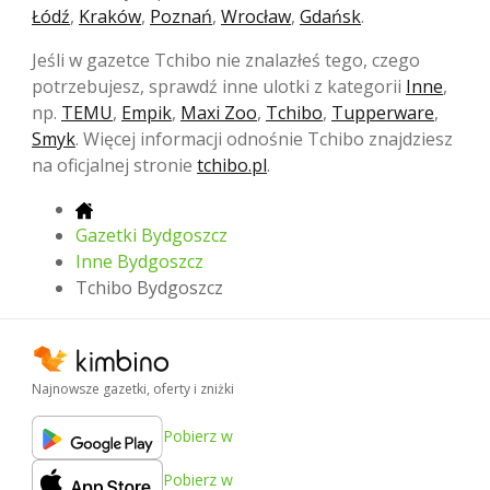
Łódź
,
Kraków
,
Poznań
,
Wrocław
,
Gdańsk
.
Jeśli w gazetce Tchibo nie znalazłeś tego, czego
potrzebujesz, sprawdź inne ulotki z kategorii
Inne
,
np.
TEMU
,
Empik
,
Maxi Zoo
,
Tchibo
,
Tupperware
,
Smyk
. Więcej informacji odnośnie Tchibo znajdziesz
na oficjalnej stronie
tchibo.pl
.
Gazetki Bydgoszcz
Inne Bydgoszcz
Tchibo Bydgoszcz
Najnowsze gazetki, oferty i zniżki
Pobierz w
Pobierz w