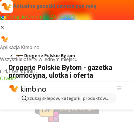
Aktualne gazetki zawsze pod ręką
Dodaj do Chrome – ZA DARMO
Aplikacja Kimbino
Drogerie Polskie Bytom
Wszystkie oferty w jednym miejscu
Drogerie Polskie Bytom - gazetka
(14,1 tys. opinii)
promocyjna, ulotka i oferta
Otwórz
REKLAMA
Szukaj sklepów, kategorii, produktów...