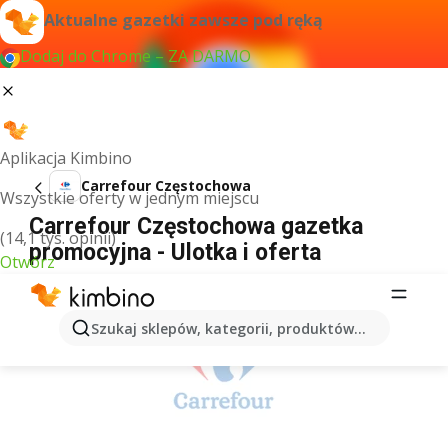
Aktualne gazetki zawsze pod ręką
Dodaj do Chrome – ZA DARMO
Aplikacja Kimbino
Carrefour Częstochowa
Wszystkie oferty w jednym miejscu
Carrefour Częstochowa gazetka
(14,1 tys. opinii)
promocyjna - Ulotka i oferta
Otwórz
REKLAMA
Szukaj sklepów, kategorii, produktów...