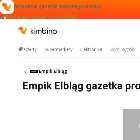
Aktualne gazetki zawsze pod ręką
Dodaj do Chrome – ZA DARMO
Oferty
Supermarkety
Elektronika
Dom, ogród
Empik Elbląg
Empik Elbląg gazetka pro