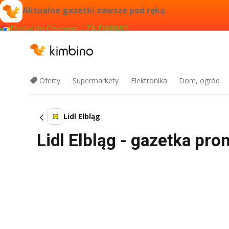
Aktualne gazetki zawsze pod ręką
Dodaj do Chrome – ZA DARMO
Oferty
Supermarkety
Elektronika
Dom, ogród
Lidl Elbląg
Lidl Elbląg - gazetka pro