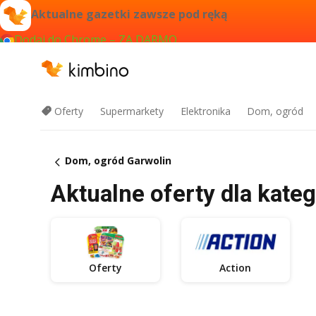
Aktualne gazetki zawsze pod ręką
Dodaj do Chrome – ZA DARMO
Oferty
Supermarkety
Elektronika
Dom, ogród
Dom, ogród Garwolin
Aktualne oferty dla kate
Oferty
Action