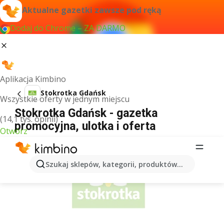
Aktualne gazetki zawsze pod ręką
Dodaj do Chrome – ZA DARMO
Aplikacja Kimbino
Stokrotka Gdańsk
Wszystkie oferty w jednym miejscu
Stokrotka Gdańsk - gazetka
(14,1 tys. opinii)
promocyjna, ulotka i oferta
Otwórz
REKLAMA
Szukaj sklepów, kategorii, produktów...