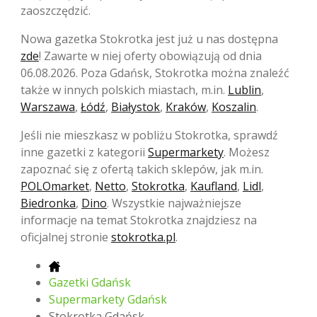
zaoszczędzić.
Nowa gazetka Stokrotka jest już u nas dostępna
zde
! Zawarte w niej oferty obowiązują od dnia
06.08.2026. Poza Gdańsk, Stokrotka można znaleźć
także w innych polskich miastach, m.in.
Lublin
,
Warszawa
,
Łódź
,
Białystok
,
Kraków
,
Koszalin
.
Jeśli nie mieszkasz w pobliżu Stokrotka, sprawdź
inne gazetki z kategorii
Supermarkety
. Możesz
zapoznać się z ofertą takich sklepów, jak m.in.
POLOmarket
,
Netto
,
Stokrotka
,
Kaufland
,
Lidl
,
Biedronka
,
Dino
. Wszystkie najważniejsze
informacje na temat Stokrotka znajdziesz na
oficjalnej stronie
stokrotka.pl
.
Gazetki Gdańsk
Supermarkety Gdańsk
Stokrotka Gdańsk