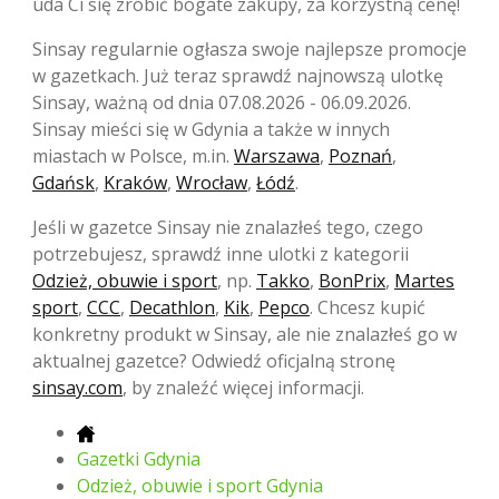
uda Ci się zrobić bogate zakupy, za korzystną cenę!
Sinsay regularnie ogłasza swoje najlepsze promocje
w gazetkach. Już teraz sprawdź najnowszą ulotkę
Sinsay, ważną od dnia 07.08.2026 - 06.09.2026.
Sinsay mieści się w Gdynia a także w innych
miastach w Polsce, m.in.
Warszawa
,
Poznań
,
Gdańsk
,
Kraków
,
Wrocław
,
Łódź
.
Jeśli w gazetce Sinsay nie znalazłeś tego, czego
potrzebujesz, sprawdź inne ulotki z kategorii
Odzież, obuwie i sport
, np.
Takko
,
BonPrix
,
Martes
sport
,
CCC
,
Decathlon
,
Kik
,
Pepco
. Chcesz kupić
konkretny produkt w Sinsay, ale nie znalazłeś go w
aktualnej gazetce? Odwiedź oficjalną stronę
sinsay.com
, by znaleźć więcej informacji.
Gazetki Gdynia
Odzież, obuwie i sport Gdynia