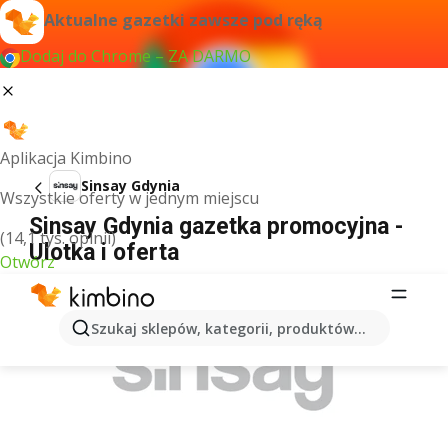
Aktualne gazetki zawsze pod ręką
Dodaj do Chrome – ZA DARMO
Aplikacja Kimbino
Sinsay Gdynia
Wszystkie oferty w jednym miejscu
Sinsay Gdynia gazetka promocyjna -
(14,1 tys. opinii)
Ulotka i oferta
Otwórz
REKLAMA
Szukaj sklepów, kategorii, produktów...