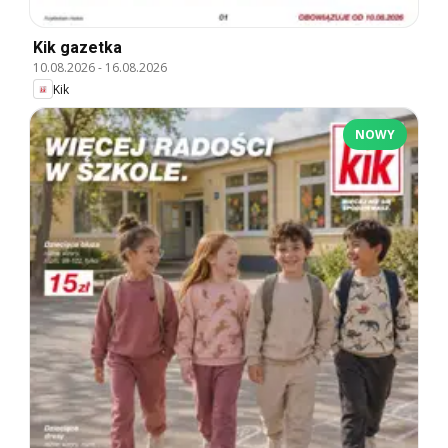
Kik gazetka
10.08.2026
-
16.08.2026
Kik
NOWY