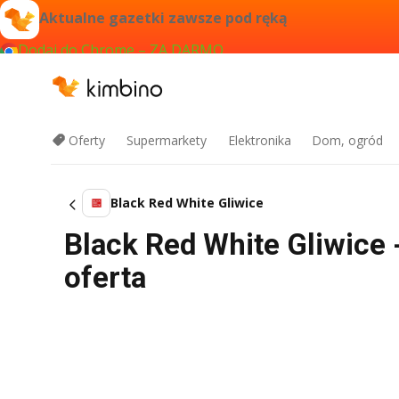
Aktualne gazetki zawsze pod ręką
Dodaj do Chrome – ZA DARMO
Oferty
Supermarkety
Elektronika
Dom, ogród
Black Red White Gliwice
Black Red White Gliwice 
oferta