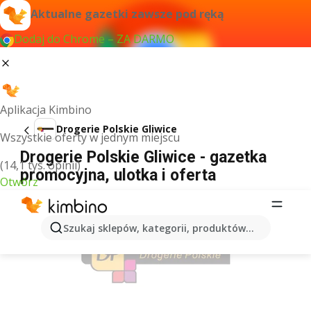
Aktualne gazetki zawsze pod ręką
Dodaj do Chrome – ZA DARMO
Aplikacja Kimbino
Drogerie Polskie Gliwice
Wszystkie oferty w jednym miejscu
Drogerie Polskie Gliwice - gazetka
(14,1 tys. opinii)
promocyjna, ulotka i oferta
Otwórz
REKLAMA
Szukaj sklepów, kategorii, produktów...