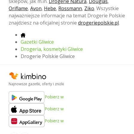
sklepów, jak m.in.
Drogerie Natura
,
Douglas
,
Oriflame
,
Avon
,
Hebe
,
Rossmann
,
Ziko
. Wszystkie
najważniejsze informacje na temat Drogerie Polskie
znajdziesz na oficjalnej stronie
drogeriepolskie.pl
.
Gazetki Gliwice
Drogeria, kosmetyki Gliwice
Drogerie Polskie Gliwice
Najnowsze gazetki, oferty i zniżki
Pobierz w
Pobierz w
Pobierz w