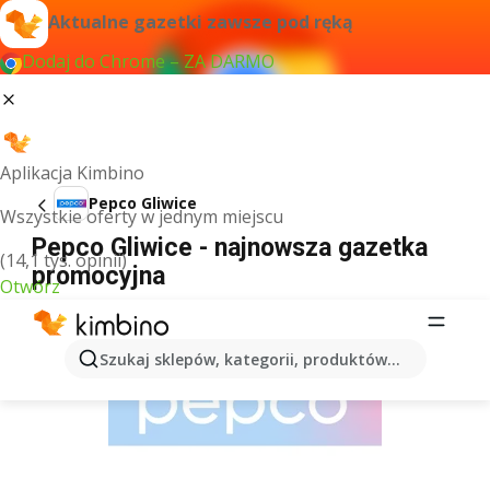
Aktualne gazetki zawsze pod ręką
Dodaj do Chrome – ZA DARMO
Aplikacja Kimbino
Pepco Gliwice
Wszystkie oferty w jednym miejscu
Pepco Gliwice - najnowsza gazetka
(14,1 tys. opinii)
promocyjna
Otwórz
REKLAMA
Szukaj sklepów, kategorii, produktów...