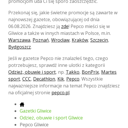
promocjom uda Ci się sporo zaoszczędzić.
Przekonaj się, jakie świetne promocje są zawarte w
najnowszej gazetce, obowiązującej od dnia
06.08.2026. Znajdziesz ją
zde
! Pepco mieści się w
Gliwice a także w innych miastach w Polsce, m.in.
Warszawa
,
Poznań
,
Wrocław
,
Kraków
,
Szczecin
,
Bydgoszcz
.
Jeśli w gazetce Pepco nie znalazłeś tego, czego
potrzebujesz, sprawdź inne ulotki z kategorii
Odzież, obuwie i sport
, np.
Takko
,
BonPrix
,
Martes
sport
,
CCC
,
Decathlon
,
Kik
,
Pepco
. Wszystkie
najważniejsze informacje na temat Pepco znajdziesz
na oficjalnej stronie
pepco.pl
.
Gazetki Gliwice
Odzież, obuwie i sport Gliwice
Pepco Gliwice