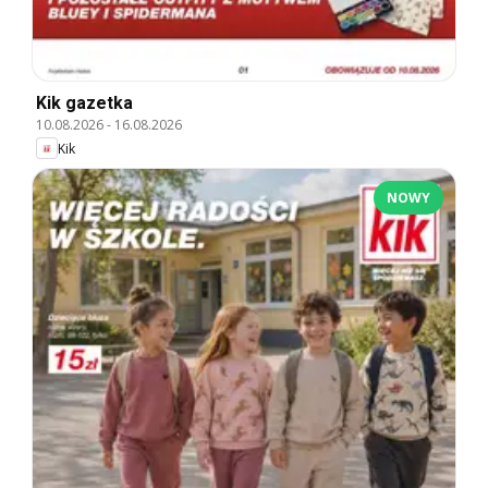
Kik gazetka
10.08.2026
-
16.08.2026
Kik
NOWY