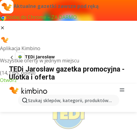
Aktualne gazetki zawsze pod ręką
Dodaj do Chrome – ZA DARMO
Aplikacja Kimbino
TEDi Jarosław
Wszystkie oferty w jednym miejscu
TEDi Jarosław gazetka promocyjna -
(14,1 tys. opinii)
Ulotka i oferta
Otwórz
REKLAMA
Szukaj sklepów, kategorii, produktów...