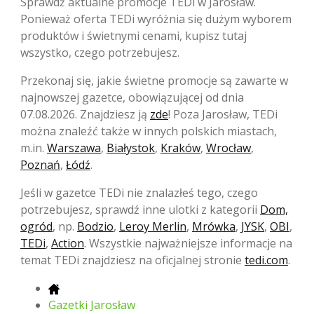
Sprawdź aktualne promocje TEDi w Jarosław.
Ponieważ oferta TEDi wyróżnia się dużym wyborem
produktów i świetnymi cenami, kupisz tutaj
wszystko, czego potrzebujesz.
Przekonaj się, jakie świetne promocje są zawarte w
najnowszej gazetce, obowiązującej od dnia
07.08.2026. Znajdziesz ją
zde
! Poza Jarosław, TEDi
można znaleźć także w innych polskich miastach,
m.in.
Warszawa
,
Białystok
,
Kraków
,
Wrocław
,
Poznań
,
Łódź
.
Jeśli w gazetce TEDi nie znalazłeś tego, czego
potrzebujesz, sprawdź inne ulotki z kategorii
Dom,
ogród
, np.
Bodzio
,
Leroy Merlin
,
Mrówka
,
JYSK
,
OBI
,
TEDi
,
Action
. Wszystkie najważniejsze informacje na
temat TEDi znajdziesz na oficjalnej stronie
tedi.com
.
Gazetki Jarosław