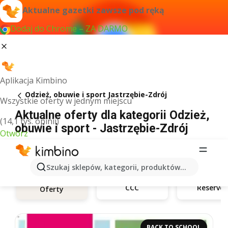
Aktualne gazetki zawsze pod ręką
Dodaj do Chrome – ZA DARMO
Aplikacja Kimbino
Odzież, obuwie i sport Jastrzębie-Zdrój
Wszystkie oferty w jednym miejscu
Aktualne oferty dla kategorii Odzież,
(14,1 tys. opinii)
obuwie i sport - Jastrzębie-Zdrój
Otwórz
Szukaj sklepów, kategorii, produktów...
CCC
Reserve
Oferty
BACK TO SCHOOL