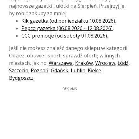
najnowsze gazetki i ulotki na Sierpień. Przejrzyj je,
by robić zakupy za mniej:
Kik gazetka (od poniedziałku 10.08.2026)
,
Pepco gazetka (06.08.2026 - 12.08.2026)
,
CCC promocje (od soboty 01.08.2026)
.
Jeśli nie możesz znaleźć danego sklepu w kategorii
Odzież, obuwie i sport, sprawdź ofertę w innych
miastach, jak np.
Warszawa
,
Kraków
,
Wrocław
,
Łódź
,
Szczecin
,
Poznań
,
Gdańsk
,
Lublin
,
Kielce
i
Bydgoszcz
.
REKLAMA