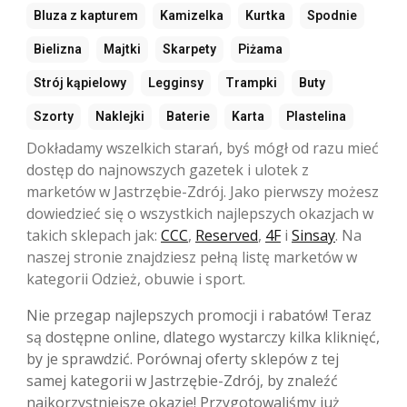
Bluza z kapturem
Kamizelka
Kurtka
Spodnie
Bielizna
Majtki
Skarpety
Piżama
Strój kąpielowy
Legginsy
Trampki
Buty
Szorty
Naklejki
Baterie
Karta
Plastelina
Dokładamy wszelkich starań, byś mógł od razu mieć
dostęp do najnowszych gazetek i ulotek z
marketów w Jastrzębie-Zdrój. Jako pierwszy możesz
dowiedzieć się o wszystkich najlepszych okazjach w
takich sklepach jak:
CCC
,
Reserved
,
4F
i
Sinsay
. Na
naszej stronie znajdziesz pełną listę marketów w
kategorii Odzież, obuwie i sport.
Nie przegap najlepszych promocji i rabatów! Teraz
są dostępne online, dlatego wystarczy kilka kliknięć,
by je sprawdzić. Porównaj oferty sklepów z tej
samej kategorii w Jastrzębie-Zdrój, by znaleźć
najkorzystniejsze okazje! Przygotowaliśmy już