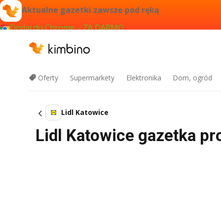
Aktualne gazetki zawsze pod ręką
Dodaj do Chrome – ZA DARMO
Oferty
Supermarkety
Elektronika
Dom, ogród
Lidl Katowice
Lidl Katowice gazetka pr