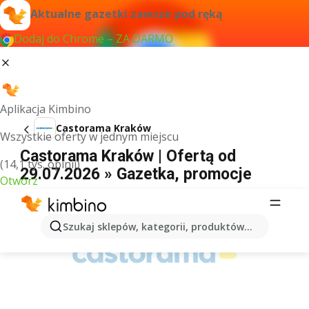
Aktualne gazetki zawsze pod ręką
Dodaj do Chrome – ZA DARMO
Aplikacja Kimbino
Castorama Kraków
Wszystkie oferty w jednym miejscu
Castorama Kraków | Ofertą od
(14,1 tys. opinii)
29.07.2026 » Gazetka, promocje
Otwórz
REKLAMA
Szukaj sklepów, kategorii, produktów...