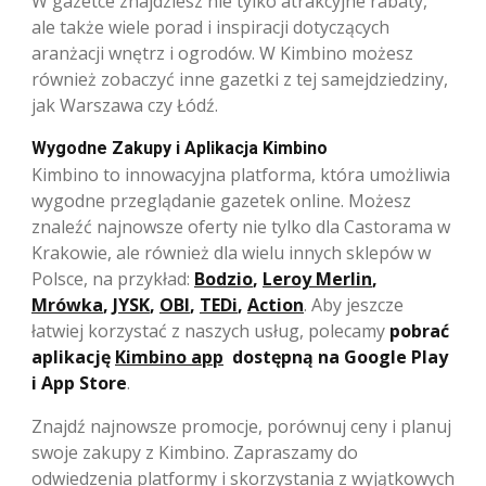
W gazetce znajdziesz nie tylko atrakcyjne rabaty,
ale także wiele porad i inspiracji dotyczących
aranżacji wnętrz i ogrodów. W Kimbino możesz
również zobaczyć inne gazetki z tej samejdziedziny,
jak Warszawa czy Łódź.
Wygodne Zakupy i Aplikacja Kimbino
Kimbino to innowacyjna platforma, która umożliwia
wygodne przeglądanie gazetek online. Możesz
znaleźć najnowsze oferty nie tylko dla Castorama w
Krakowie, ale również dla wielu innych sklepów w
Polsce, na przykład:
Bodzio
,
Leroy Merlin
,
Mrówka
,
JYSK
,
OBI
,
TEDi
,
Action
. Aby jeszcze
łatwiej korzystać z naszych usług, polecamy
pobrać
aplikację
Kimbino app
dostępną na Google Play
i App Store
.
Znajdź najnowsze promocje, porównuj ceny i planuj
swoje zakupy z Kimbino. Zapraszamy do
odwiedzenia platformy i skorzystania z wyjątkowych