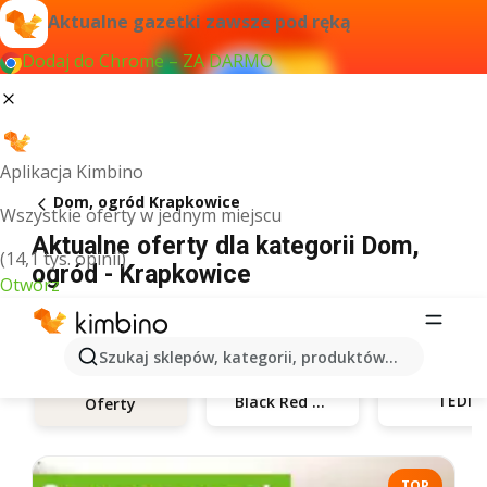
Aktualne gazetki zawsze pod ręką
Dodaj do Chrome – ZA DARMO
Aplikacja Kimbino
Dom, ogród Krapkowice
Wszystkie oferty w jednym miejscu
Aktualne oferty dla kategorii Dom,
(14,1 tys. opinii)
ogród - Krapkowice
Otwórz
Szukaj sklepów, kategorii, produktów...
TEDi
Black Red White
Oferty
TOP