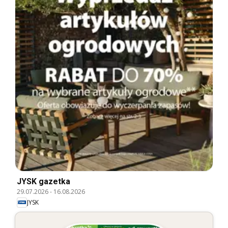
JYSK gazetka
29.07.2026
-
16.08.2026
JYSK