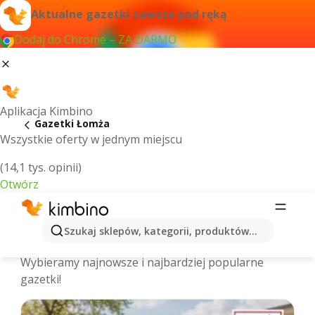
Aktualne gazetki zawsze pod ręką
Dodaj do Chrome – ZA DARMO
Aplikacja Kimbino
Gazetki Łomża
Wszystkie oferty w jednym miejscu
(14,1 tys. opinii)
Otwórz
Łomża - Najnowsze gazetki
Szukaj sklepów, kategorii, produktów...
promocyjne
Wybieramy najnowsze i najbardziej popularne
gazetki!