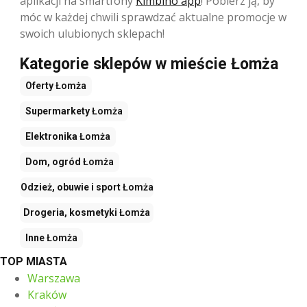
aplikacji na smartfony
Kimbino app
! Pobierz ją, by
móc w każdej chwili sprawdzać aktualne promocje w
swoich ulubionych sklepach!
Kategorie sklepów w mieście Łomża
Oferty
Łomża
Supermarkety
Łomża
Elektronika
Łomża
Dom, ogród
Łomża
Odzież, obuwie i sport
Łomża
Drogeria, kosmetyki
Łomża
Inne
Łomża
TOP MIASTA
Warszawa
Kraków