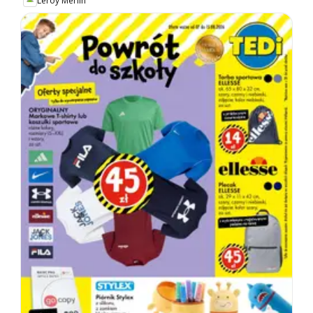
Leroy Merlin