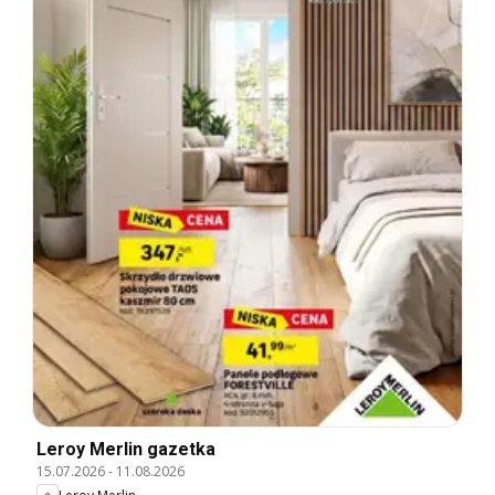
Leroy Merlin gazetka
15.07.2026
-
11.08.2026