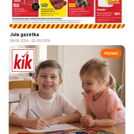
Jula gazetka
06.08.2026
-
02.09.2026
PROMO