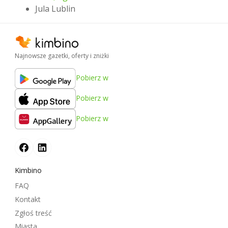
Jula Lublin
Najnowsze gazetki, oferty i zniżki
Pobierz w
Pobierz w
Pobierz w
Kimbino
FAQ
Kontakt
Zgłoś treść
Miasta