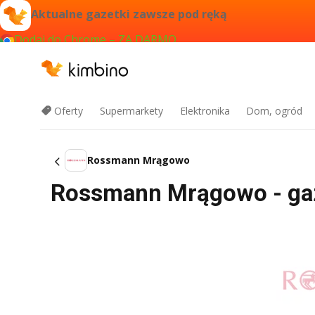
Aktualne gazetki zawsze pod ręką
Dodaj do Chrome – ZA DARMO
Oferty
Supermarkety
Elektronika
Dom, ogród
Rossmann Mrągowo
Rossmann Mrągowo - gaze